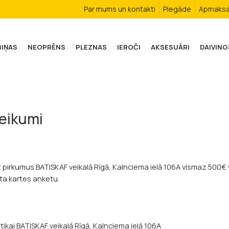
Par mums un kontakti
Piegāde
Apmaks
BIŅAS
NEOPRĒNS
PLEZNAS
IEROČI
AKSESUĀRI
DAIVING
teikumi
t pirkumus BATISKAF veikalā Rīgā, Kalnciema ielā 106A vismaz 500€ v
nta kartes anketu.
tikai BATISKAF veikalā Rīgā, Kalnciema ielā 106A