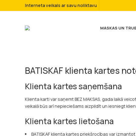
Interneta veikals ar savu noliktavu
MASKAS UN TRU
BATISKAF klienta kartes no
Klienta kartes saņemšana
Klienta karti var saņemt BEZ MAKSAS, gada laikā veico
veikalā būs arī nepieciešams aizpildīt un iesniegt klie
Klienta kartes lietošana
BATISKAF klienta kartes priekšrocības var izmantot 