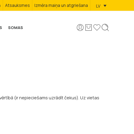
a
Atsauksmes
Izmēra maiņa un atgriešana
LV
S
SOMAS
ērtībā (ir nepieciešams uzrādīt čekus). Uz vietas