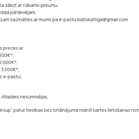
rta sākot ar nākamo pirkumu.
uzrāda pārdevējam.
zam sazināties ar mums pa e-pastu batiskafriga@gmail.com
s preces ar
 500€*;
 2 000€*;
z 3 500€*;
z e-pastu;
m. Atlaides nesummējas.
 Group” patur tiesības bez brīdinājuma mainīt kartes lietošanas no