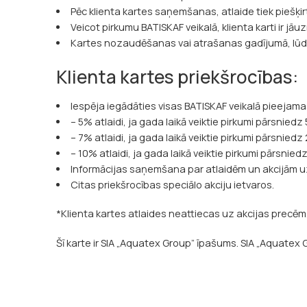
Pēc klienta kartes saņemšanas, atlaide tiek piešķi
Veicot pirkumu BATISKAF veikalā, klienta karti ir jā
Kartes nozaudēšanas vai atrašanas gadījumā, lūd
Klienta kartes priekšrocības:
Iespēja iegādāties visas BATISKAF veikalā pieejama
– 5% atlaidi, ja gada laikā veiktie pirkumi pārsniedz
– 7% atlaidi, ja gada laikā veiktie pirkumi pārsniedz
– 10% atlaidi, ja gada laikā veiktie pirkumi pārsnied
Informācijas saņemšana par atlaidēm un akcijām u
Citas priekšrocības speciālo akciju ietvaros.
*Klienta kartes atlaides neattiecas uz akcijas precē
Šī karte ir SIA „Aquatex Group” īpašums. SIA „Aquatex