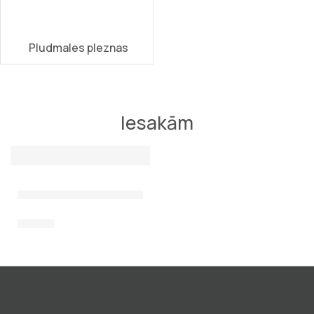
Pludmales pleznas
Iesakām
IETEIKTIE
Pleznas Scorpena Training, zilā krāsā
16,00
€