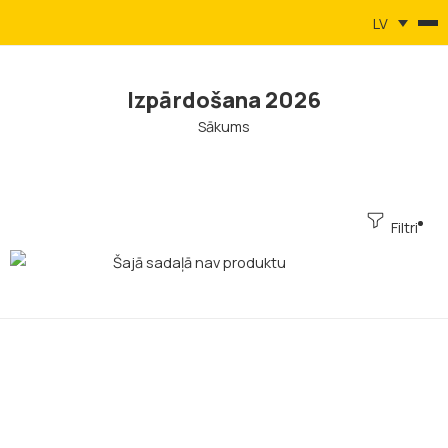
LV
Izpārdošana 2026
Sākums
Filtri
Šajā sadaļā nav produktu
SIA AQUATEX GROUP, reg. 40003714583
Kalnciema 106A - 8, Riga, LV-1046, Latvia