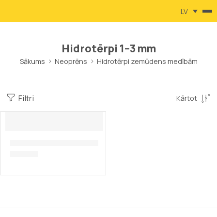
LV
Hidrotērpi 1–3 mm
Sākums
Neoprēns
Hidrotērpi zemūdens medībām
Filtri
Kārtot
Hidrotērps Beuchat Rocksea, 3 mm
185,00
€