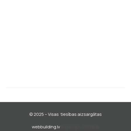
Par mums un kontakti
Privātuma politika
Mūsu facebook lapa
BATISKAF klienta kartes noteikumi
Pirmdiena - piektdiena
10:00 - 19:00
© 2025 – Visas tiesības aizsargātas
webbuilding.lv
mājaslapu izstrāde