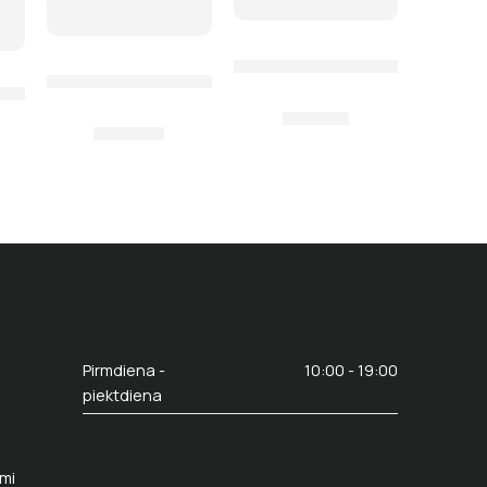
Spole arbaletam Scorpena, ar
Pneimatiskā ieroča spole Omer, match sport
kāla, zaļā krāsa
ročiem Salvimar, vertikāla
 piestiprināšanai no Omer uz jebkuru arbaletu
31,00
€
35,00
€
Pirmdiena -
10:00 - 19:00
piektdiena
umi