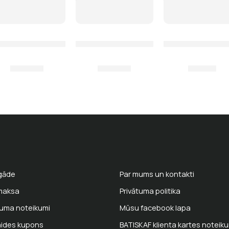
skajiem ieročiem
 Cressi arbaletiem
ole arbaletam un pneimatiskajiem ieročiem Salvimar, verti
Spole arbaletam un pneimatiskajiem ie
Adapteris spoles
35,00
€
35,00
€
6,00
€
gāde
Par mums un kontakti
maksa
Privātuma politika
kuma noteikumi
Mūsu facebook lapa
aides kupons
BATISKAF klienta kartes noteik