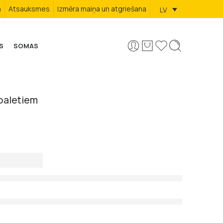
a
Atsauksmes
Izmēra maiņa un atgriešana
LV
S
SOMAS
baletiem