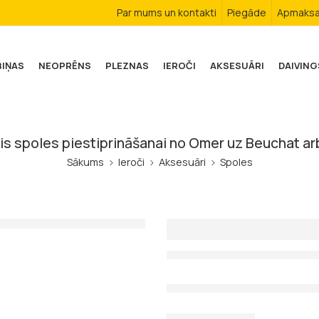
Par mums un kontakti
Piegāde
Apmaks
BIŅAS
NEOPRĒNS
PLEZNAS
IEROČI
AKSESUĀRI
DAIVING
is spoles piestiprināšanai no Omer uz Beuchat ar
Sākums
Ieroči
Aksesuāri
Spoles