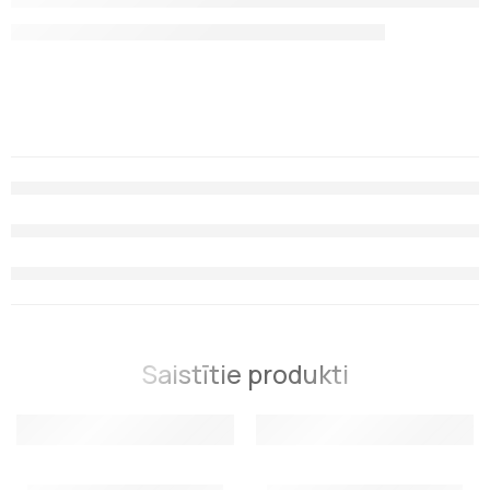
Saistītie produkti
Gredzens Best Divers 30mm
Double brass karabīns Best 