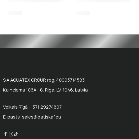
2,00
€
9,30
€
SIA AQUATEX GROUP, reg. 40003714583
Kalnciema 106A - 8, Riga, LV-1046, Latvia
Veikals Rīgā: +371 29274897
E-pasts: sales@batiskaf.eu