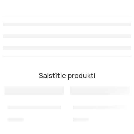
Saistītie produkti
Karabīns Best Divers Block 100mm
Karabīns Best Divers 120 mm
32,80
€
19,00
€