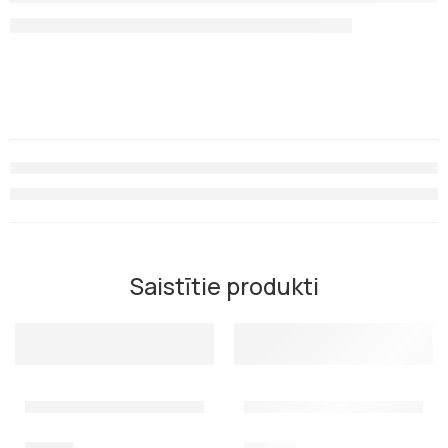
Saistītie produkti
Harpūna (galvanizēta) 8mm priekš 55 Asso, SL, SL Star
Harpūna (galvanizēta) 8mm p
11,00
€
12,00
€