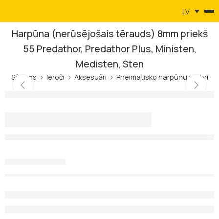
LV
Harpūna (nerūsējošais tērauds) 8mm priekš
55 Predathor, Predathor Plus, Ministen,
Medisten, Sten
Sākums
Ieroči
Aksesuāri
Pneimatisko harpūnu stobri