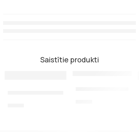
Saistītie produkti
Virzulis priekš Cressi SL
Iekšējais stobrs priekš Salvimar Vintair 65
10,00
€
14,00
€