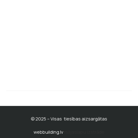
Par mums un kontakti
Privātuma politika
Mūsu facebook lapa
BATISKAF klienta kartes noteikumi
Pirmdiena - piektdiena
10:00 - 19:00
© 2025 – Visas tiesības aizsargātas
webbuilding.lv
mājaslapu izstrāde