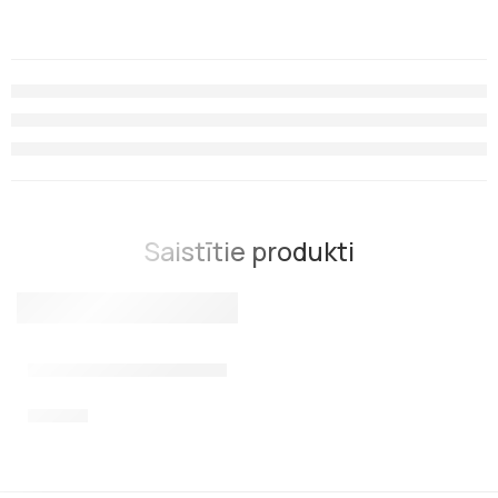
Saistītie produkti
Jostas atsvari 2 kg ar gumijas apvalku
25,00
€