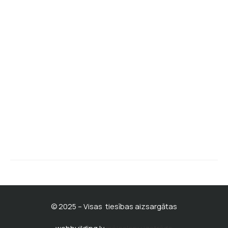
Atlaides kupons
Par mums un kontakti
Privātuma politika
Mūsu facebook lapa
BATISKAF klienta kartes noteikumi
Pirmdiena - piektdiena
10:00 - 19:00
© 2025 – Visas tiesības aizsargātas