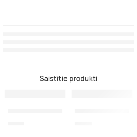
Saistītie produkti
Scorpena E Maska ar optiskām lēcām
Maska Salvimar Noah, balta /
55,00
€
40,00
€