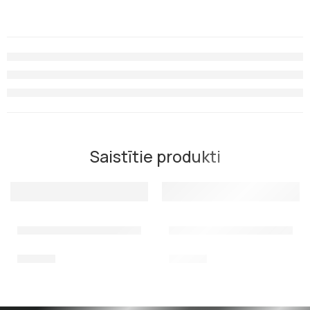
Saistītie produkti
Maska Salvimar Noah, zaļa / melna
Maska Salvimar Noah, melna 
50,00
€
50,00
€