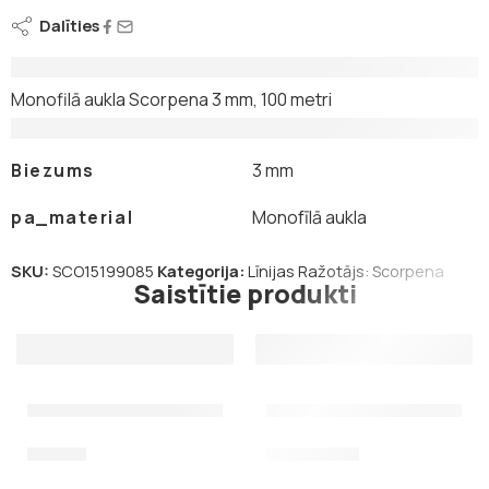
Dalīties
Apraksts
Monofilā aukla Scorpena 3 mm, 100 metri
Papildu informācija
Biezums
3 mm
pa_material
Monofīlā aukla
SKU:
SCO15199085
Kategorija:
Līnijas
Ražotājs:
Scorpena
Saistītie produkti
Spole Salvimar dyneema 1,25mm, 210kg, 50 metri
Dažāda biezuma dubultie k
53,00
€
1,25
€
–
1,75
€