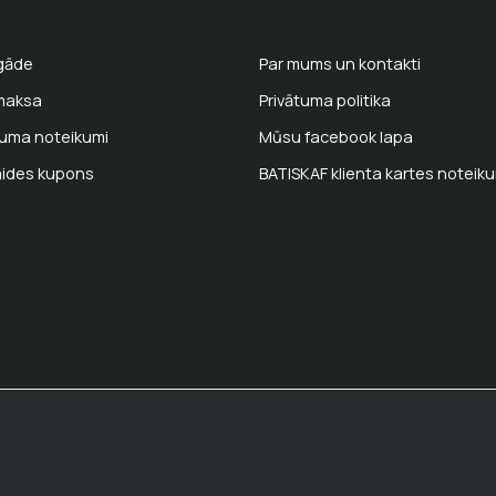
gāde
Par mums un kontakti
maksa
Privātuma politika
kuma noteikumi
Mūsu facebook lapa
aides kupons
BATISKAF klienta kartes noteik