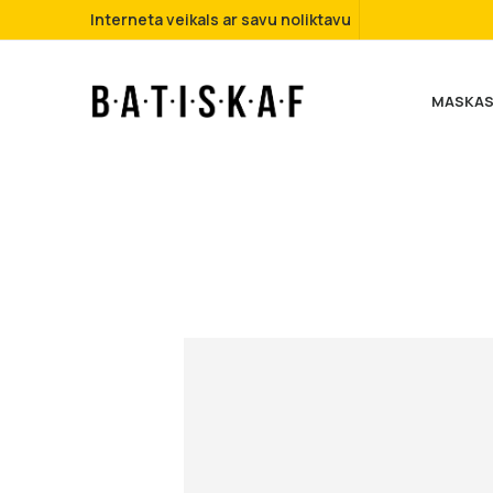
Interneta veikals ar savu noliktavu
MASKAS