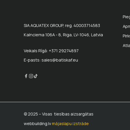
Pie
SIA AQUATEX GROUP, reg. 40003714583
Ap
Kalnciema 106A - 8, Riga, LV-1046, Latvia
Pir
Atl
Veikals Rīgā: +371 29274897
E-pasts: sales@batiskaf.eu
© 2025 – Visas tiesības aizsargātas
webbuilding.lv
mājaslapu izstrāde