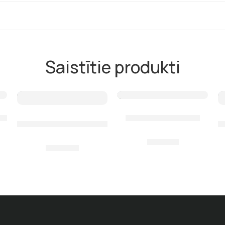
Saistītie produkti
lade
Nazis Scorpena A2
Nazis Salvimar Goemon, melns
N
16,00
€
50,00
€