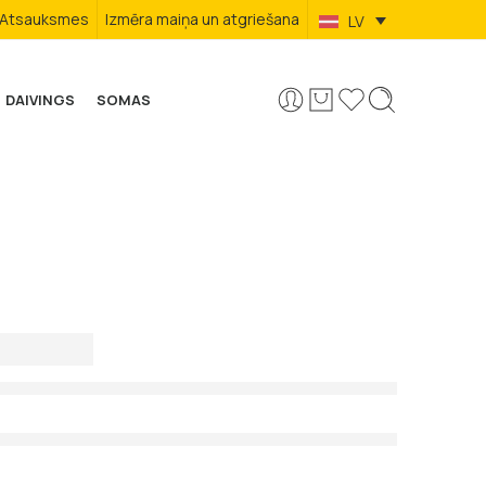
Atsauksmes
Izmēra maiņa un atgriešana
LV
DAIVINGS
SOMAS