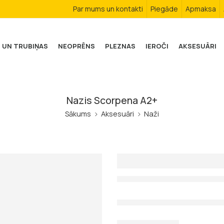
Par mums un kontakti
Piegāde
Apmaksa
 UN TRUBIŅAS
NEOPRĒNS
PLEZNAS
IEROČI
AKSESUĀRI
Nazis Scorpena A2+
Sākums
Aksesuāri
Naži