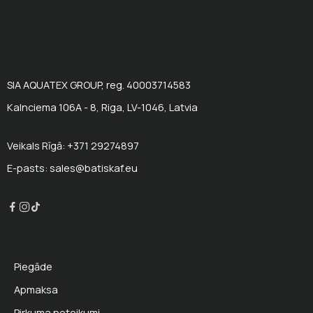
SIA AQUATEX GROUP, reg. 40003714583
Kalnciema 106A - 8, Riga, LV-1046, Latvia
Veikals Rīgā: +371 29274897
E-pasts: sales@batiskaf.eu
Piegāde
Apmaksa
Pirkuma noteikumi