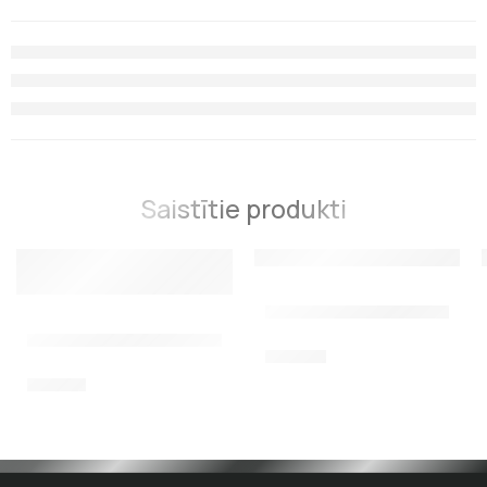
Saistītie produkti
Soma Salvimar Cyclops
Soma Salvimar Whale, 135 l, ūdensizturīga, ar karbona izsk
60,00
€
95,00
€