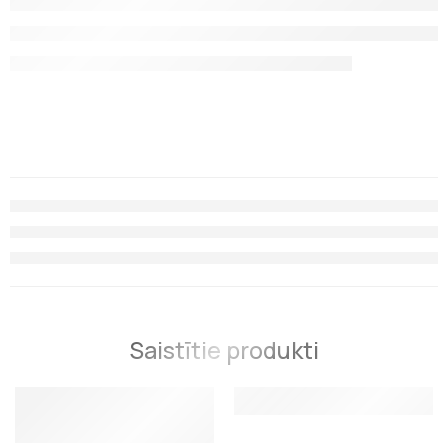
Saistītie produkti
Spole arbaletam Seac Sub X