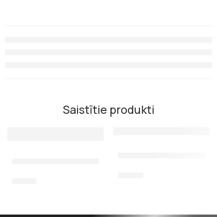
Saistītie produkti
Uzgalis panicle Scorpena F
Uzgalis Scorpena single ar diviem atskabargiem
12,00
€
14,50
€