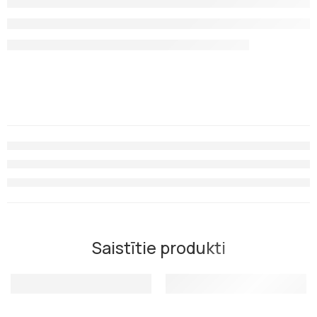
Saistītie produkti
Uzgalis Scorpena četrzobu, volumetriskais
Uzgalis Scorpena single Cr