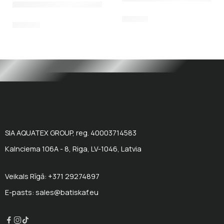
12,00
€
24,00
€
SIA AQUATEX GROUP, reg. 40003714583
Kalnciema 106A - 8, Riga, LV-1046, Latvia
Veikals Rīgā: +371 29274897
E-pasts: sales@batiskaf.eu