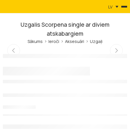
LV
Uzgalis Scorpena single ar diviem
atskabargiem
Sākums
Ieroči
Aksesuāri
Uzgaļi