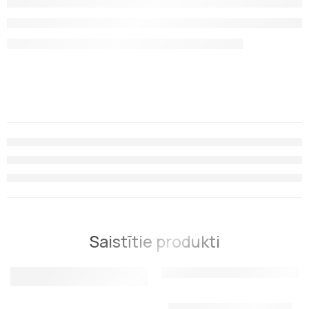
Saistītie produkti
Uzgalis panicle Scorpena F
Uzgalis Scorpena četrzobu, volumetriskais