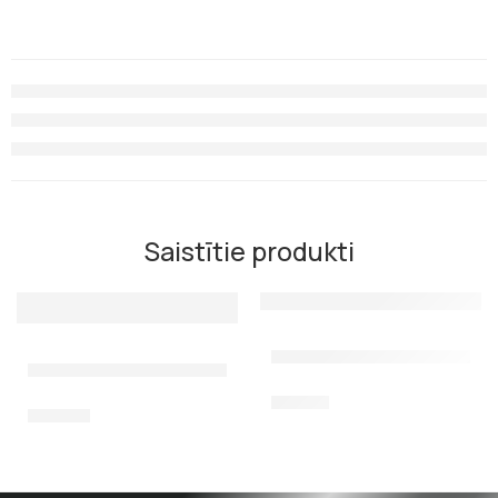
Saistītie produkti
Uzgalis panicle Scorpena F
Uzgalis Scorpena trīszobu, volumetriskais
12,00
€
20,00
€