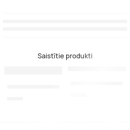
Saistītie produkti
Virzulis priekš Mares Sten
Servisa komplekts Salvimar Predathor vuoto
10,00
€
45,00
€