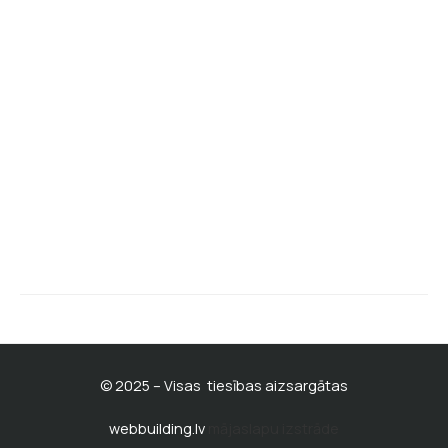
Par mums un kontakti
Privātuma politika
Mūsu facebook lapa
BATISKAF klienta kartes noteikumi
Pirmdiena - piektdiena
10:00 - 19:00
© 2025 – Visas tiesības aizsargātas
webbuilding.lv
mājaslapu izstrāde