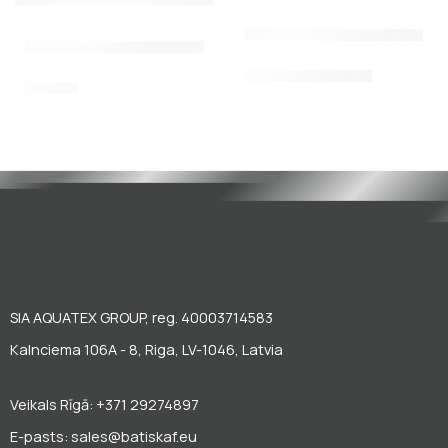
Elektroniskā dāvanu karte
Pleznas Scorpena Training, zilā krāsā
25,00
€
–
200,00
€
16,00
€
SIA AQUATEX GROUP, reg. 40003714583
Kalnciema 106A - 8, Riga, LV-1046, Latvia
Veikals Rīgā: +371 29274897
E-pasts: sales@batiskaf.eu