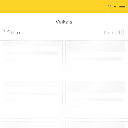
LV
Veikals
Filtri
Kārtot
O-RING SWIVEL
0,20
€
Scorpena UHMW-PE 1.3mm, 90
0,35
€
DIN o-veida gredzens
0,50
€
Scorpena UHMW-PE 1.7mm, 12
0,55
€