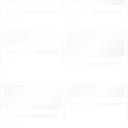
Scorpena UHMW-PE 2.0mm, 132kg, 1 metrs
Salvimar dyneema 1.5mm, 120
0,65
€
0,70
€
Salvimar dyneema 1,05mm, 155kg, 1 metrs
0,90
€
Rezerves komplekts Muzzle 
1,00
€
Trubiņas turētājs Scorpena
1,00
€
Rezerves komplekts Muzzle + Bushing priekš Mares CYRANO
1,00
€