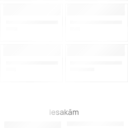
Dyneema SK-75 1 mm, 180 kg, sarkans, 1 metrs
Salvimar dyneema 1,25mm, 21
1,00
€
1,10
€
Salvimar HMPE 1,2mm, 210kg, 1 metrs
Dažāda biezuma dubultie kl
1,10
€
1,25
€
–
1,75
€
Iesakām
IETEIKTIE
IETEIKTIE