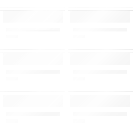
Trubiņas turētājs Scorpena C
O-RING LP (zema spiediena)
1,00
€
1,00
€
O-RING HP (augsta spiediena)
Salvimar HMPE 1,2mm, 210kg,
1,00
€
1,00
€
Dyneema SK-75 1 mm, 180 kg, oranžs, 1 metrs
Dyneema SK-75 1 mm, 180 kg, 
1,00
€
1,00
€