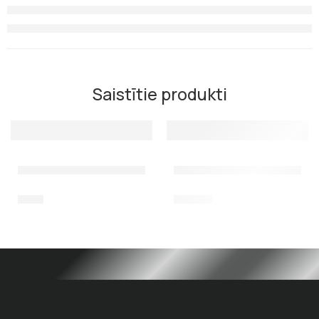
Saistītie produkti
Salvimar dyneema 1,25mm, 210kg, 1 metrs
Spole Salvimar dyneema 1,25
1,10
€
53,00
€