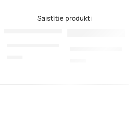
Saistītie produkti
Virzulis priekš Mares Sten
Vakuuma uzgalis Salvimar, 1
10,00
€
45,00
€
SIA AQUATEX GROUP, reg. 40003714583
Kalnciema 106A - 8, Riga, LV-1046, Latvia