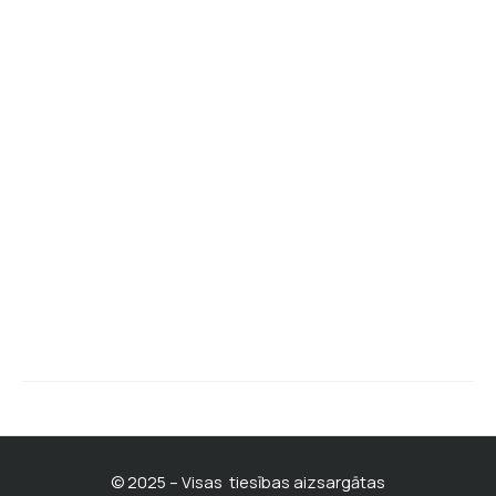
Pirkuma noteikumi
Atlaides kupons
Par mums un kontakti
Privātuma politika
Mūsu facebook lapa
BATISKAF klienta kartes noteikumi
Pirmdiena - piektdiena
10:00 - 19:00
© 2025 – Visas tiesības aizsargātas