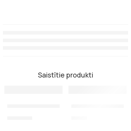
Saistītie produkti
Dažāda biezuma dubultie klipši Scorpena
Spole Salvimar dyneema 1,25
1,25
€
–
1,75
€
53,00
€